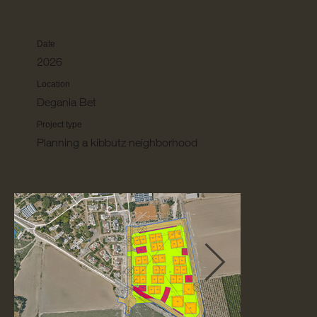
Date
2026
Location
Degania Bet
Project type
Planning a kibbutz neighborhood