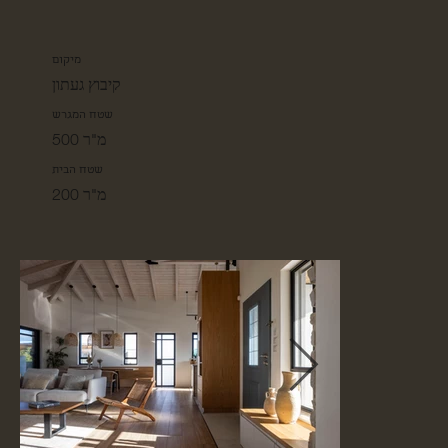
מיקום
קיבוץ געתון
שטח המגרש
מ"ר 500
שטח הבית
200 מ"ר